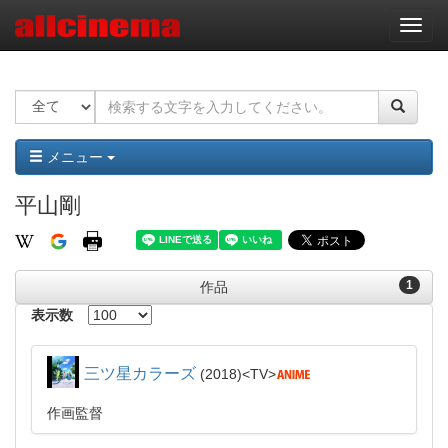
ナ
ビ
ゲ
ー
シ
ョ
ン
メニュー
平山剛
1
作品
表示数
三ツ星カラーズ
2018
TV
作画監督