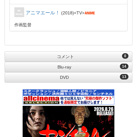
アニマエール！
2018
TV
作画監督
0
コメント
14
Blu-ray
13
DVD