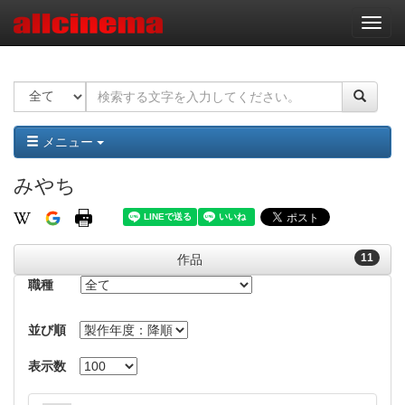
ナ
ビ
ゲ
ー
シ
ョ
ン
メニュー
みやち
11
作品
職種
並び順
表示数