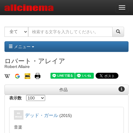
ナ
ビ
ゲ
ー
シ
ョ
ン
メニュー
ロバート・アレイア
Robert Allaire
1
作品
表示数
デッド・ガール
2015
音楽