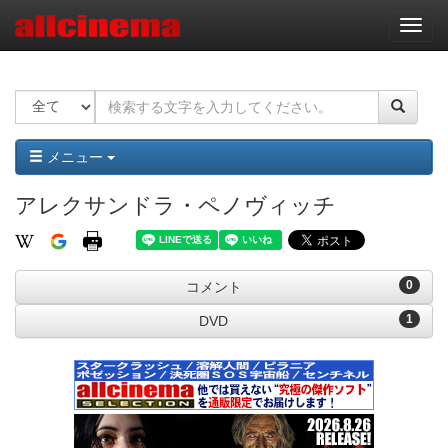
ナ
ビ
ゲ
ー
シ
ョ
ン
メニュー
アレクサンドラ・ペノヴィッチ
0
コメント
1
DVD