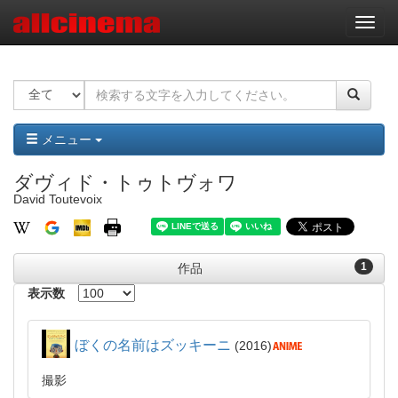
ナ
ビ
ゲ
ー
シ
ョ
ン
メニュー
ダヴィド・トゥトヴォワ
David Toutevoix
1
作品
表示数
ぼくの名前はズッキーニ
2016
撮影