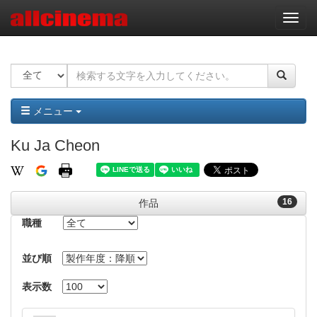
ナ
ビ
ゲ
ー
シ
ョ
ン
メニュー
Ku Ja Cheon
16
作品
職種
並び順
表示数