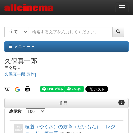
ナ
ビ
ゲ
ー
シ
ョ
ン
メニュー
久保真一郎
同名異人：
久保真一郎[製作]
3
作品
表示数
極道（やくざ）の紋章（だいもん） レジ