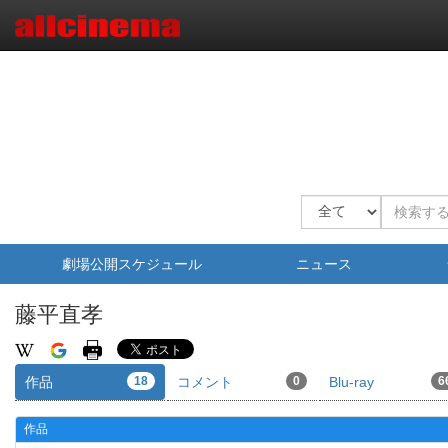
劇場公開スケジュール
ニュース
藤平直孝
作品
18
コメント
0
Blu-ray
6
作品