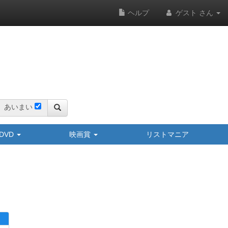
ヘルプ
ゲスト さん
あいまい
y/DVD
映画賞
リストマニア