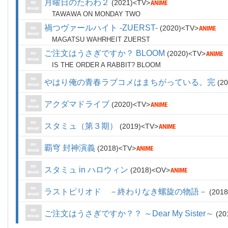
月曜日のたわわ２
2021
TV
TAWAWA ON MONDAY TWO
禍つヴァールハイト -ZUERST-
2020
TV
MAGATSU WAHRHEIT ZUERST
ご注文はうさぎですか？ BLOOM
2020
TV
IS THE ORDER A RABBIT? BLOOM
やはり俺の青春ラブコメはまちがっている。完
20
アクダマドライブ
2020
TV
スタミュ（第３期）
2019
TV
覇穹 封神演義
2018
TV
スタミュ in ハロウィン
2018
OV
ラストピリオド －終わりなき螺旋の物語－
2018
ご注文はうさぎですか？？ ～Dear My Sister～
20