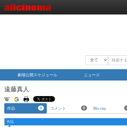
劇場公開スケジュール
ニュース
遠藤真人
作品
2
コメント
0
Blu-ray
作品