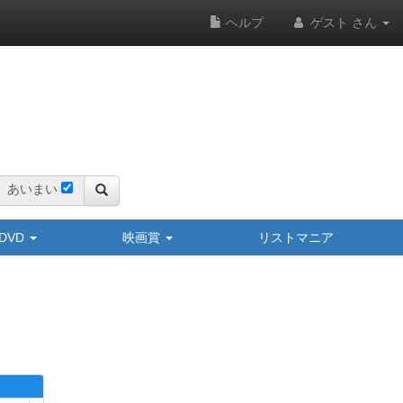
ヘルプ
ゲスト さん
あいまい
y/DVD
映画賞
リストマニア