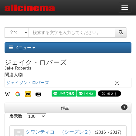
ナ
ビ
ゲ
ー
シ
ョ
ン
メニュー
ジェイク・ロバーズ
Jake Robards
関連人物
ジェイソン・ロバーズ
父
1
作品
表示数
クワンティコ （シーズン２）
2016～2017