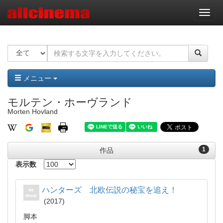
ナ
ビ
ゲ
ー
シ
ョ
ン
メニュー
モルテン・ホーヴランド
Morten Hovland
1
作品
表示数
ハンターズ 北欧伝説の秘宝を追え！
2017
脚本