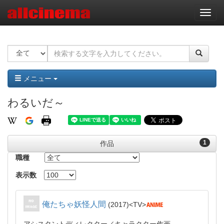
ナ
ビ
ゲ
ー
シ
ョ
ン
メニュー
わるいだ～
1
作品
職種
表示数
俺たちゃ妖怪人間
2017
TV