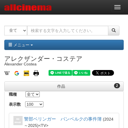
ナ
ビ
ゲ
ー
シ
ョ
ン
メニュー
アレクザンダー・コステア
Alexander Costea
2
作品
職種
表示数
警部ベリンガー バンベルクの事件簿
2024
～2025
TV