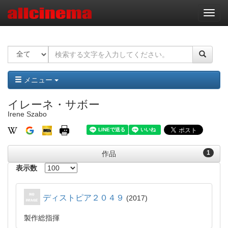
ナ
ビ
ゲ
ー
シ
ョ
ン
メニュー
イレーネ・サボー
Irene Szabo
1
作品
表示数
ディストピア２０４９
2017
製作総指揮