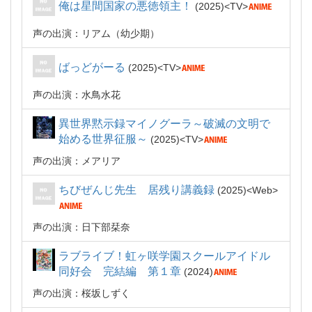
俺は星間国家の悪徳領主！
2025
TV
声の出演：リアム（幼少期）
ばっどがーる
2025
TV
声の出演：水鳥水花
異世界黙示録マイノグーラ～破滅の文明で
始める世界征服～
2025
TV
声の出演：メアリア
ちびぜんじ先生 居残り講義録
2025
Web
声の出演：日下部栞奈
ラブライブ！虹ヶ咲学園スクールアイドル
同好会 完結編 第１章
2024
声の出演：桜坂しずく