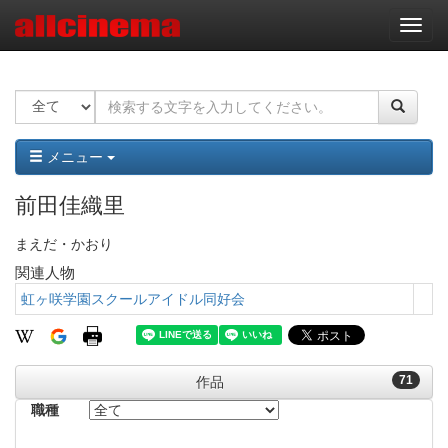
ナ
ビ
ゲ
ー
シ
ョ
ン
メニュー
前田佳織里
まえだ・かおり
関連人物
虹ヶ咲学園スクールアイドル同好会
71
作品
職種