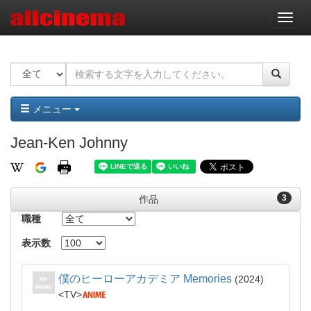
ナ
ビ
ゲ
ー
シ
ョ
ン
メニュー
Jean-Ken Johnny
3
作品
職種
表示数
僕のヒーローアカデミア Memories
2024
TV