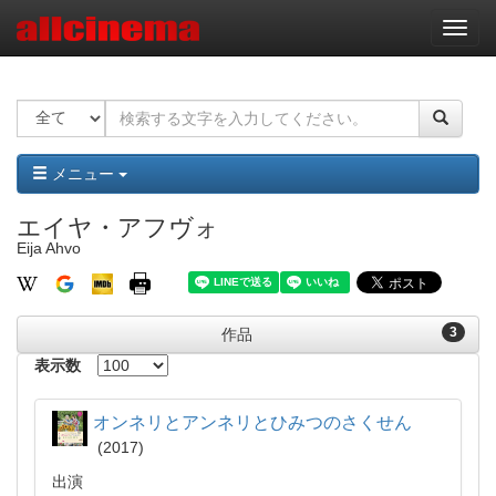
ナ
ビ
ゲ
ー
シ
ョ
ン
メニュー
エイヤ・アフヴォ
Eija Ahvo
3
作品
表示数
オンネリとアンネリとひみつのさくせん
2017
出演