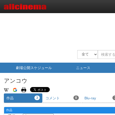
劇場公開スケジュール
ニュース
アンコウ
作品
3
コメント
0
Blu-ray
作品