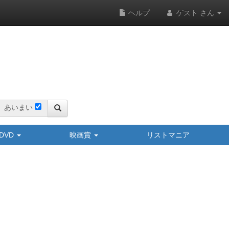
ヘルプ
ゲスト さん
あいまい
y/DVD
映画賞
リストマニア