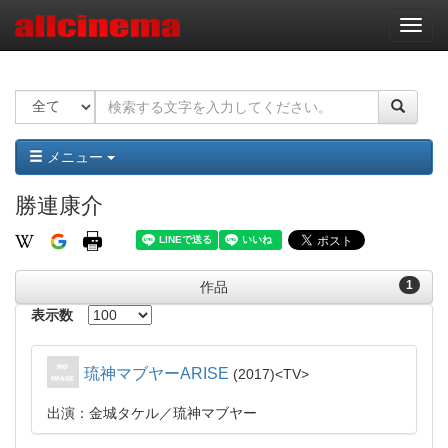
ナ
ビ
ゲ
ー
シ
ョ
ン
メニュー
勝連康介
1
作品
表示数
琉神マブヤーARISE
2017
TV
出演：金城タケル／琉神マブヤー