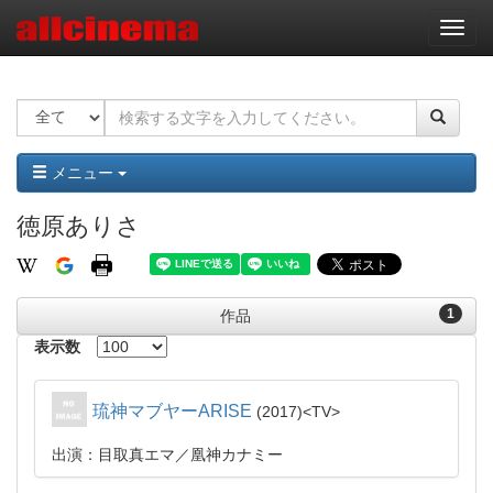
ナ
ビ
ゲ
ー
シ
ョ
ン
メニュー
徳原ありさ
1
作品
表示数
琉神マブヤーARISE
2017
TV
出演：目取真エマ／凰神カナミー