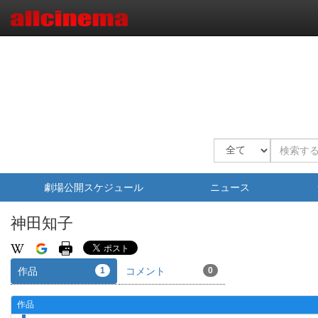
劇場公開スケジュール
ニュース
神田知子
作品
1
コメント
0
作品