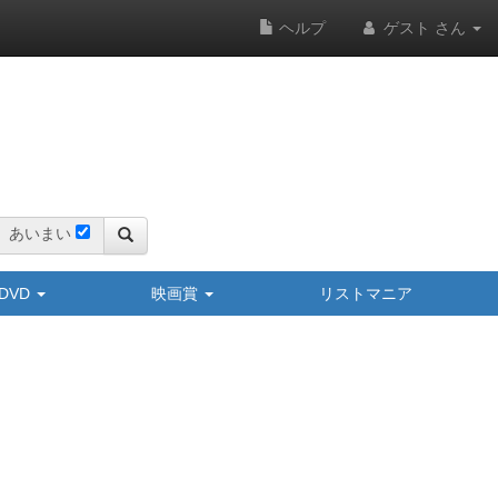
ヘルプ
ゲスト さん
あいまい
y/DVD
映画賞
リストマニア