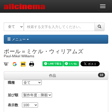
ナ
ビ
ゲ
ー
シ
ョ
ン
メニュー
ポール＝ミケル・ウィリアムズ
Paul-Mikel Williams
10
作品
職種
並び順
表示数