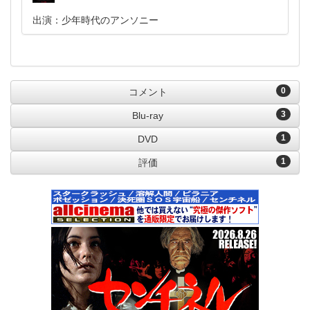
出演：少年時代のアンソニー
0
コメント
3
Blu-ray
1
DVD
1
評価