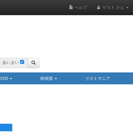
ヘルプ
ゲスト さん
あいまい
y/DVD
映画賞
リストマニア