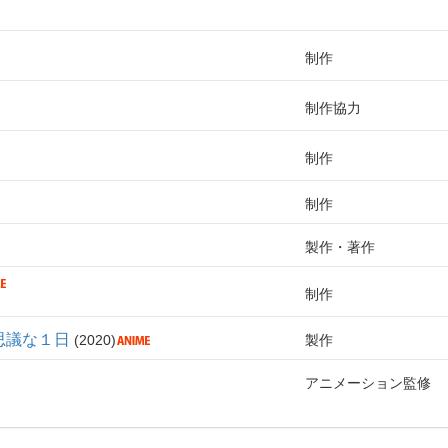
制作
制作協力
制作
制作
製作・著作
制作
思議な１日
2020
製作
アニメーション監修