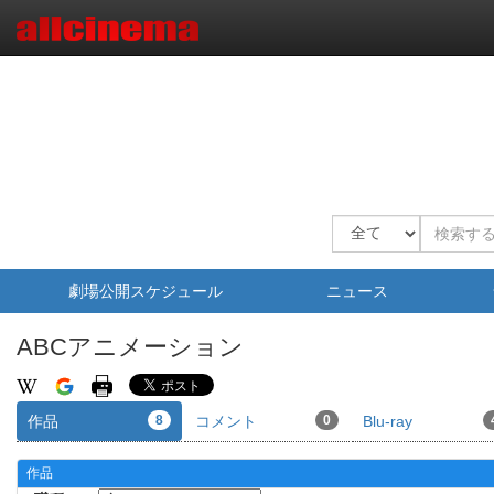
劇場公開スケジュール
ニュース
ABCアニメーション
作品
8
コメント
0
Blu-ray
作品