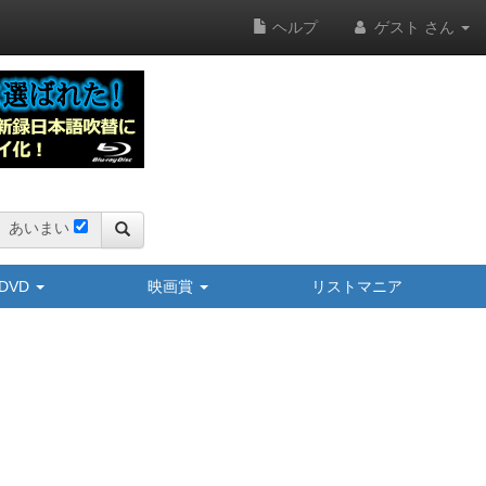
ヘルプ
ゲスト さん
あいまい
y/DVD
映画賞
リストマニア