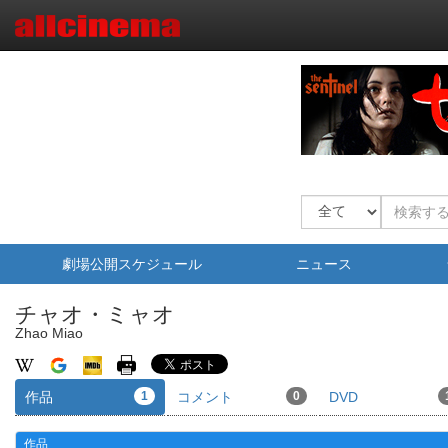
劇場公開スケジュール
ニュース
チャオ・ミャオ
Zhao Miao
作品
1
コメント
0
DVD
作品