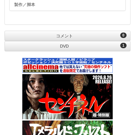
製作
脚本
0
コメント
1
DVD