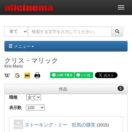
ナ
ビ
ゲ
ー
シ
ョ
ン
メニュー
クリス・マリック
Kris Maric
1
作品
職種
表示数
ストーキング・ミー 狂気の微笑
2015