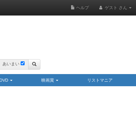
ヘルプ
ゲスト さん
あいまい
y/DVD
映画賞
リストマニア