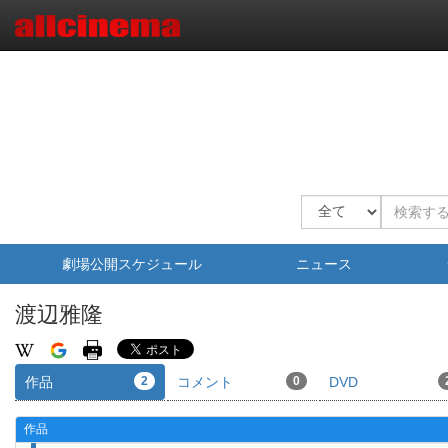
劇場公開スケジュール
ニュース
渡辺雅隆
作品
2
コメント
0
DVD
作品