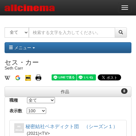
ナ
ビ
ゲ
ー
シ
ョ
ン
メニュー
セス・カー
Seth Carr
8
作品
職種
表示数
秘密結社ベネディクト団 （シーズン１）
2021
TV