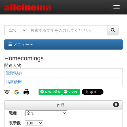
ナ
ビ
ゲ
ー
シ
ョ
ン
メニュー
Homecomings
関連人物
畳野彩加
福富優樹
9
作品
職種
表示数