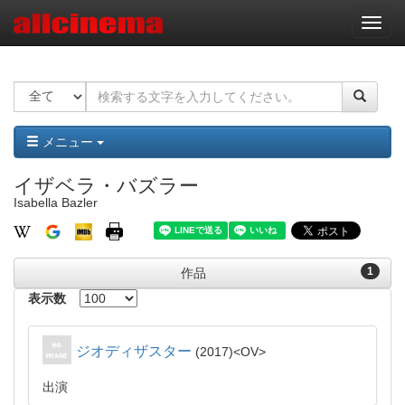
ナ
ビ
ゲ
ー
シ
ョ
ン
メニュー
イザベラ・バズラー
Isabella Bazler
1
作品
表示数
ジオディザスター
2017
OV
出演