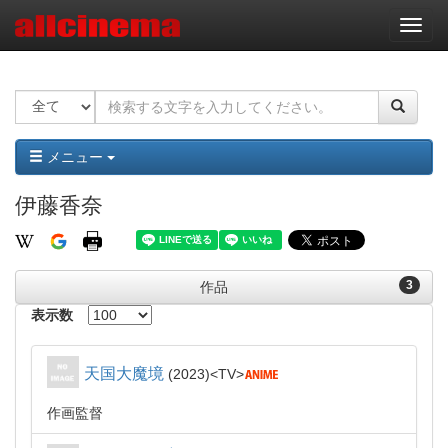
ナ
ビ
ゲ
ー
シ
ョ
ン
メニュー
伊藤香奈
3
作品
表示数
天国大魔境
2023
TV
作画監督