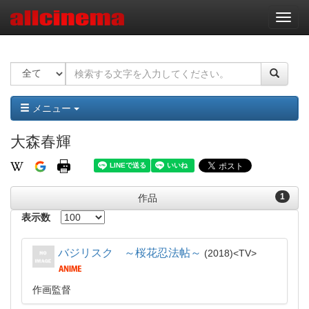
ナ
ビ
ゲ
ー
シ
ョ
ン
メニュー
大森春輝
1
作品
表示数
バジリスク ～桜花忍法帖～
2018
TV
作画監督