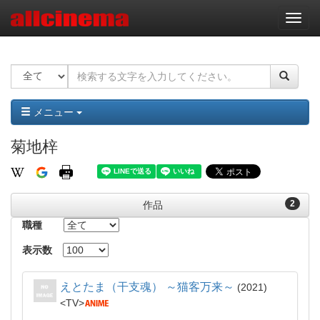
ナ
ビ
ゲ
ー
シ
ョ
ン
メニュー
菊地梓
2
作品
職種
表示数
えとたま（干支魂） ～猫客万来～
2021
TV