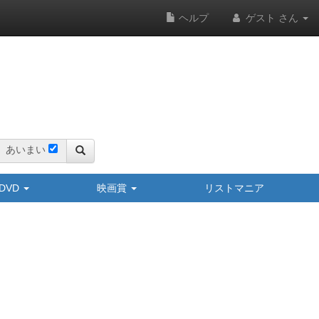
ヘルプ
ゲスト さん
あいまい
y/DVD
映画賞
リストマニア