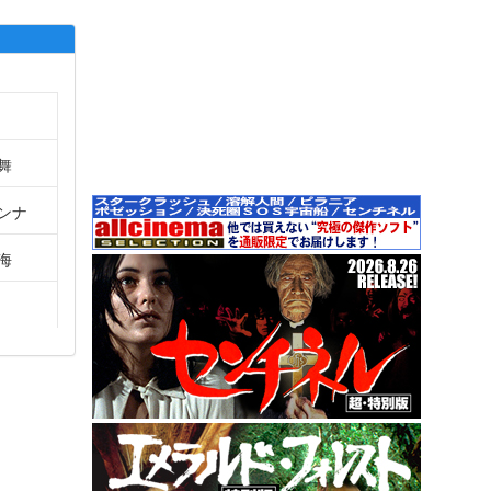
舞
ンナ
海