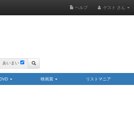
ヘルプ
ゲスト さん
あいまい
y/DVD
映画賞
リストマニア