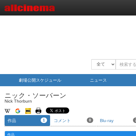
劇場公開スケジュール
ニュース
ニック・ソーバーン
Nick Thorburn
作品
1
コメント
0
Blu-ray
作品