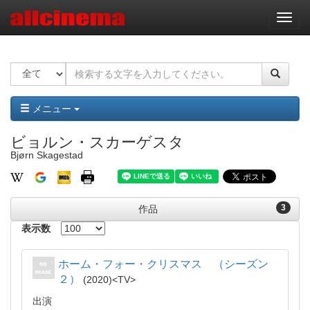
ナ
ビ
ゲ
ー
シ
ョ
ン
メニュー
ビョルン・スカーゲスタ
Bjørn Skagestad
3
作品
表示数
ホーム・フォー・クリスマス （シーズン
２）
2020
TV
出演