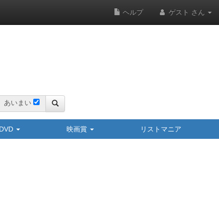
ヘルプ
ゲスト さん
あいまい
y/DVD
映画賞
リストマニア