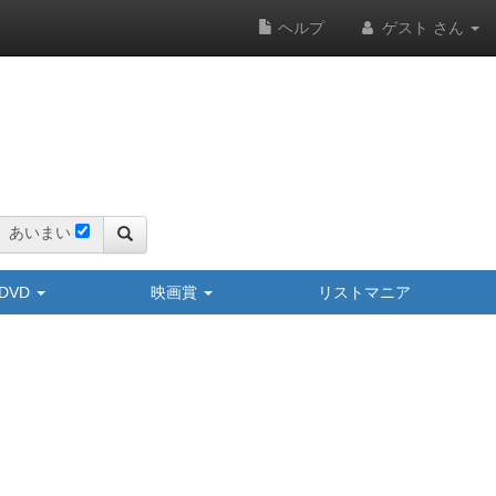
ヘルプ
ゲスト さん
あいまい
y/DVD
映画賞
リストマニア