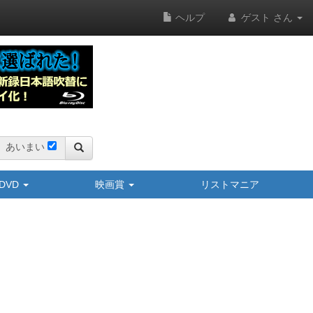
ヘルプ
ゲスト さん
あいまい
y/DVD
映画賞
リストマニア