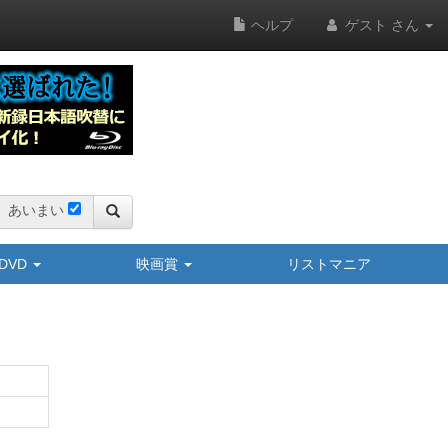
ヘルプ
ゲスト さん
あいまい
y/DVD
映画賞
リストマニア