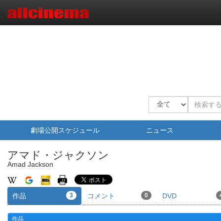
劇場公開スケジュール
ニュース
アマド・ジャクソン
Amad Jackson
作品
3
コメント
0
DVD
作品