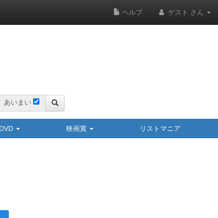
ヘルプ
ゲスト さん
あいまい
y/DVD
映画賞
リストマニア