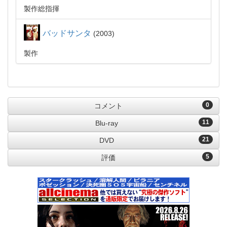
製作総指揮
バッドサンタ
2003
製作
0
コメント
11
Blu-ray
21
DVD
5
評価