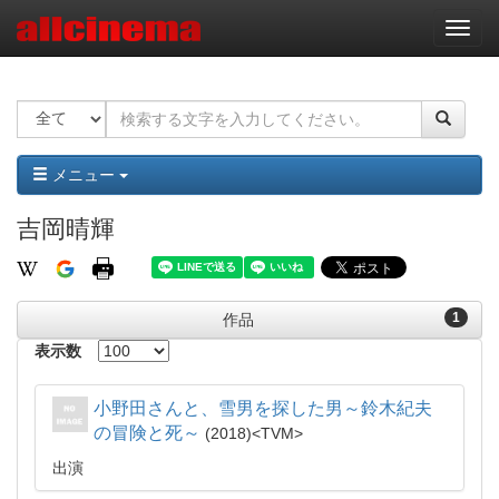
ナ
ビ
ゲ
ー
シ
ョ
ン
メニュー
吉岡晴輝
1
作品
表示数
小野田さんと、雪男を探した男～鈴木紀夫
の冒険と死～
2018
TVM
出演