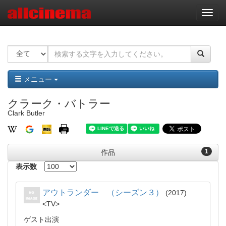
ナ
ビ
ゲ
ー
シ
ョ
ン
メニュー
クラーク・バトラー
Clark Butler
1
作品
表示数
アウトランダー （シーズン３）
2017
TV
ゲスト出演