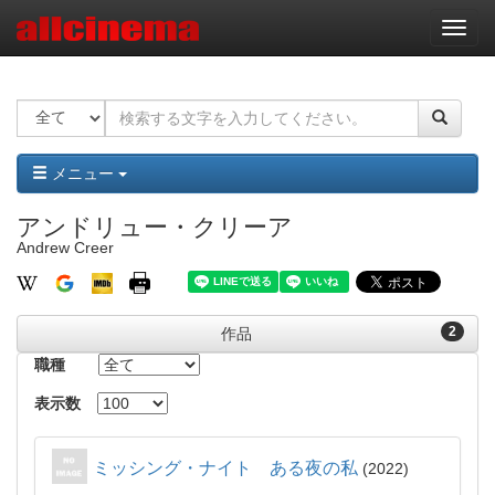
ナ
ビ
ゲ
ー
シ
ョ
ン
メニュー
アンドリュー・クリーア
Andrew Creer
2
作品
職種
表示数
ミッシング・ナイト ある夜の私
2022