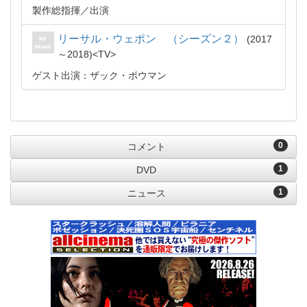
製作総指揮
出演
リーサル・ウェポン （シーズン２）
2017
～2018
TV
ゲスト出演：ザック・ボウマン
0
コメント
1
DVD
1
ニュース