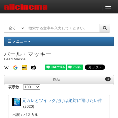
ナ
ビ
ゲ
ー
シ
ョ
ン
メニュー
パール・マッキー
Pearl Mackie
3
作品
表示数
元カレとツイラクだけは絶対に避けたい件
2020
出演：パスカル