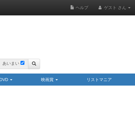
ヘルプ
ゲスト さん
あいまい
y/DVD
映画賞
リストマニア