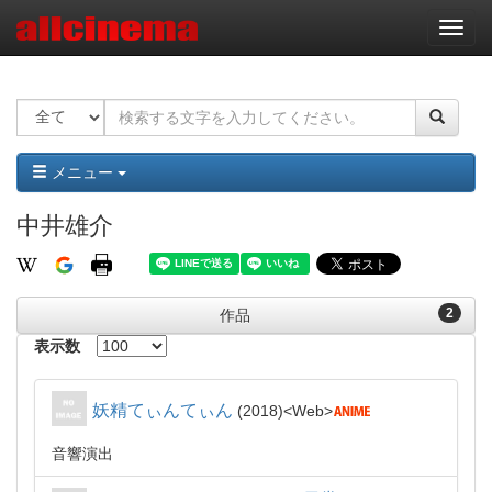
ナ
ビ
ゲ
ー
シ
ョ
ン
メニュー
中井雄介
2
作品
表示数
妖精てぃんてぃん
2018
Web
音響演出