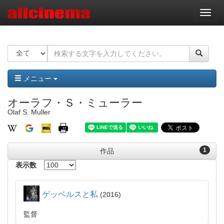
ナ
ビ
ゲ
ー
シ
ョ
ン
メニュー
オーラフ・Ｓ・ミューラー
Olaf S. Muller
1
作品
表示数
ゲッベルスと私
2016
監督