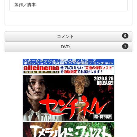
製作
脚本
0
コメント
1
DVD