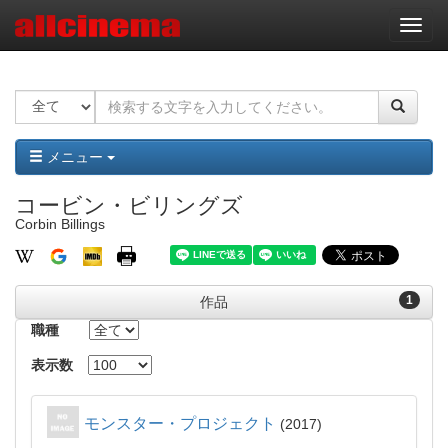
ナ
ビ
ゲ
ー
シ
ョ
ン
メニュー
コービン・ビリングズ
Corbin Billings
1
作品
職種
表示数
モンスター・プロジェクト
2017