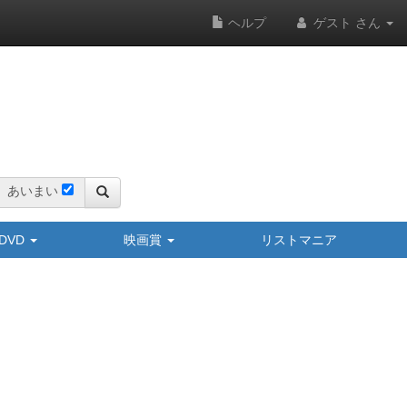
ヘルプ
ゲスト さん
あいまい
y/DVD
映画賞
リストマニア